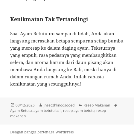
Kenikmatan Tak Tertandingi
Saat Ayam Betutu ini sampai di lidah, Anda akan
langsung merasakan betapa sempurna setiap bumbu
yang meresap ke dalam daging ayam. Teksturnya
yang empuk, rasa pedasnya yang membangkitkan
selera, dan aroma harum dari daun pisang akan
membawa Anda langsung ke Bali, meski hanya di
dalam ruangan rumah Anda. Inilah rahasia
kenikmatan yang sesungguhnya!
Diposkan
Penulis
Kategori
Tag
03/12/2025
jhzeczhknoqsooed
Resep Makanan
pada
Ayam Betutu
,
ayam betutu bali
,
resep ayam betutu
,
resep
makanan
Dengan bangga bertenaga WordPress