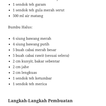
1 sendok teh garam
1 sendok teh gula merah serut
500 ml air matang
Bumbu Halus:
6 siung bawang merah
4 siung bawang putih
5 buah cabai merah besar
5 buah cabai rawit (sesuai selera)
2 cm kunyit, bakar sebentar
2 cm jahe
2 cm lengkuas
1 sendok teh ketumbar
1 sendok teh merica
Langkah-Langkah Pembuatan