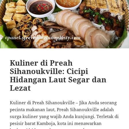
Kuliner di Preah
Sihanoukville: Cicipi
Hidangan Laut Segar dan
Lezat
Kuliner di Preah Sihanoukville – Jika Anda seorang
pecinta makanan laut, Preah Sihanoukville adalah
surga kuliner yang wajib Anda kunjungi. Terletak di
pesisir barat Kamboja, kota ini menawarkan