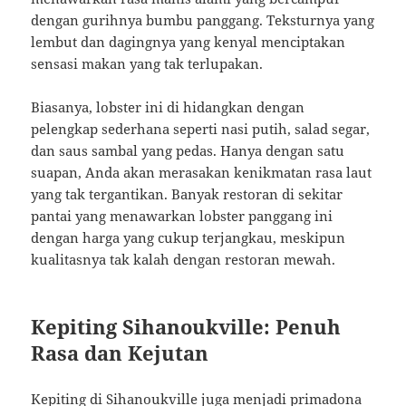
dengan gurihnya bumbu panggang. Teksturnya yang
lembut dan dagingnya yang kenyal menciptakan
sensasi makan yang tak terlupakan.
Biasanya, lobster ini di hidangkan dengan
pelengkap sederhana seperti nasi putih, salad segar,
dan saus sambal yang pedas. Hanya dengan satu
suapan, Anda akan merasakan kenikmatan rasa laut
yang tak tergantikan. Banyak restoran di sekitar
pantai yang menawarkan lobster panggang ini
dengan harga yang cukup terjangkau, meskipun
kualitasnya tak kalah dengan restoran mewah.
Kepiting Sihanoukville: Penuh
Rasa dan Kejutan
Kepiting di Sihanoukville juga menjadi primadona