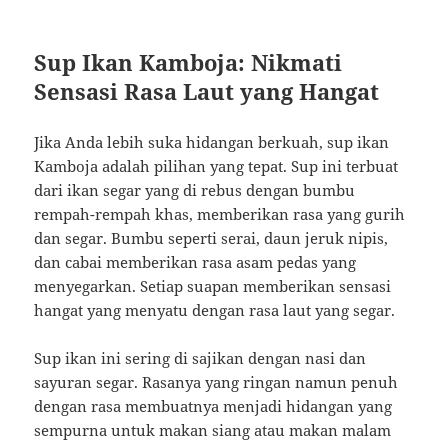
Sup Ikan Kamboja: Nikmati
Sensasi Rasa Laut yang Hangat
Jika Anda lebih suka hidangan berkuah, sup ikan
Kamboja adalah pilihan yang tepat. Sup ini terbuat
dari ikan segar yang di rebus dengan bumbu
rempah-rempah khas, memberikan rasa yang gurih
dan segar. Bumbu seperti serai, daun jeruk nipis,
dan cabai memberikan rasa asam pedas yang
menyegarkan. Setiap suapan memberikan sensasi
hangat yang menyatu dengan rasa laut yang segar.
Sup ikan ini sering di sajikan dengan nasi dan
sayuran segar. Rasanya yang ringan namun penuh
dengan rasa membuatnya menjadi hidangan yang
sempurna untuk makan siang atau makan malam