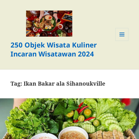
250 Objek Wisata Kuliner
MENU
DAN
Incaran Wisatawan 2024
WIDGET
Tag:
Ikan Bakar ala Sihanoukville