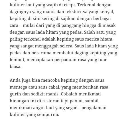
kuliner laut yang wajib di cicipi. Terkenal dengan
dagingnya yang manis dan teksturnya yang kenyal,
kepiting di sini sering di sajikan dengan berbagai
cara – mulai dari yang di panggang hingga di masak
dengan saus lada hitam yang pedas. Salah satu yang
paling terkenal adalah kepiting saus merica hitam
yang sangat menggugah selera. Saus lada hitam yang
pedas dan beraroma membalut daging kepiting yang
lembut, menciptakan perpaduan rasa yang luar
biasa.
Anda juga bisa mencoba kepiting dengan saus
mentega atau saus cabai, yang memberikan rasa
gurih dan sedikit manis. Cobalah menikmati
hidangan ini di restoran tepi pantai, sambil
menikmati angin laut yang segar – pengalaman
kuliner yang sempurna.