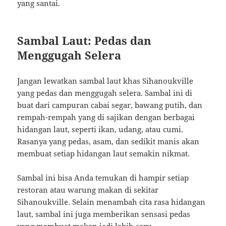
yang santai.
Sambal Laut: Pedas dan
Menggugah Selera
Jangan lewatkan sambal laut khas Sihanoukville
yang pedas dan menggugah selera. Sambal ini di
buat dari campuran cabai segar, bawang putih, dan
rempah-rempah yang di sajikan dengan berbagai
hidangan laut, seperti ikan, udang, atau cumi.
Rasanya yang pedas, asam, dan sedikit manis akan
membuat setiap hidangan laut semakin nikmat.
Sambal ini bisa Anda temukan di hampir setiap
restoran atau warung makan di sekitar
Sihanoukville. Selain menambah cita rasa hidangan
laut, sambal ini juga memberikan sensasi pedas
yang membuat makan jadi lebih seru.