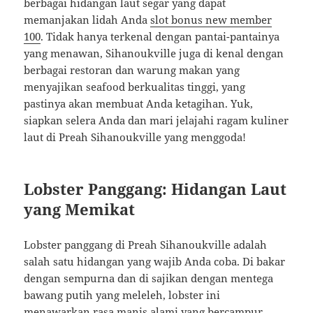
berbagai hidangan laut segar yang dapat
memanjakan lidah Anda
slot bonus new member
100
. Tidak hanya terkenal dengan pantai-pantainya
yang menawan, Sihanoukville juga di kenal dengan
berbagai restoran dan warung makan yang
menyajikan seafood berkualitas tinggi, yang
pastinya akan membuat Anda ketagihan. Yuk,
siapkan selera Anda dan mari jelajahi ragam kuliner
laut di Preah Sihanoukville yang menggoda!
Lobster Panggang: Hidangan Laut
yang Memikat
Lobster panggang di Preah Sihanoukville adalah
salah satu hidangan yang wajib Anda coba. Di bakar
dengan sempurna dan di sajikan dengan mentega
bawang putih yang meleleh, lobster ini
menawarkan rasa manis alami yang bercampur